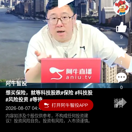
Play
Video
9
1
阿牛智投
0
想买保险，就等科技股跌#保险 #科技股
#风险投资 #等待
2026-08-07 04:45
内容如涉及个股仅供参考，不构成任何投资建
议！投资风险自负。投资有风险，入市须谨慎。