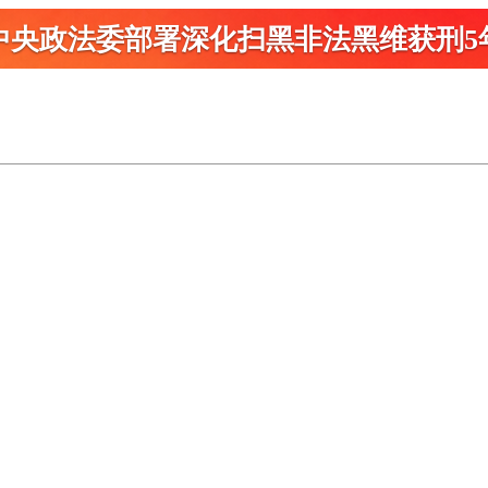
中央政法委部署深化扫黑
非法黑维获刑5