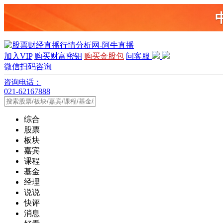
加入VIP
购买财富密钥
购买金股包
问客服
微信扫码咨询
咨询电话：
021-62167888
综合
股票
板块
嘉宾
课程
基金
经理
说说
快评
消息