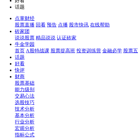
好看
话题
点掌财经
股票直播
回看
预告
点播
股市快讯
在线帮助
砖家团
说说股票
精品说说
认证砖家
牛金学园
首页
A股特战课
股票提高班
投资训练营
金融必学
股票五
话题
好看
快评
财商
股票基础
能力级别
交易心法
选股技巧
技术分析
基本分析
行业分析
宏观分析
指标公式