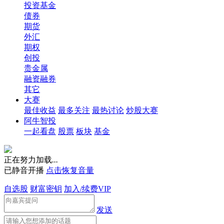
投资基金
债券
期货
外汇
期权
创投
贵金属
融资融券
其它
大赛
最佳收益
最多关注
最热讨论
炒股大赛
阿牛智投
一起看盘
股票
板块
基金
正在努力加载
.
.
.
已静音开播
点击恢复音量
自选股
财富密钥
加入/续费VIP
发送