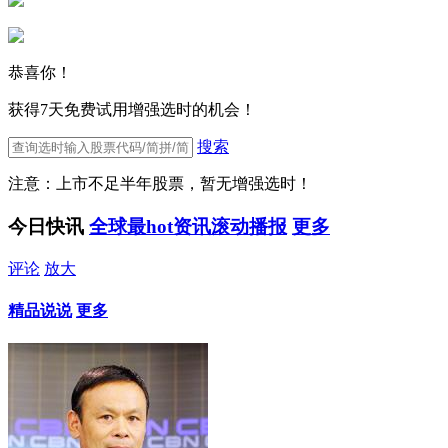
恭喜你！
获得7天免费试用增强选时的机会！
搜索
注意：上市不足半年股票，暂无增强选时！
今日快讯
全球最hot资讯滚动播报
更多
评论
放大
精品说说
更多