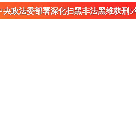
中央政法委部署深化扫黑
非法黑维获刑5