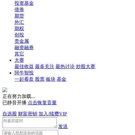
投资基金
债券
期货
外汇
期权
创投
贵金属
融资融券
其它
大赛
最佳收益
最多关注
最热讨论
炒股大赛
阿牛智投
一起看盘
股票
板块
基金
正在努力加载
.
.
.
已静音开播
点击恢复音量
自选股
财富密钥
加入/续费VIP
发送