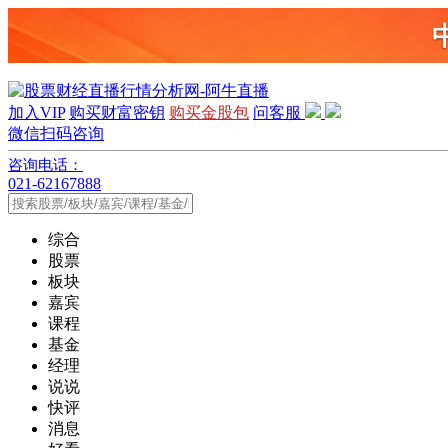
加入VIP
购买财富密钥
购买金股包
问客服
微信扫码咨询
咨询电话：
021-62167888
综合
股票
板块
嘉宾
课程
基金
经理
说说
快评
消息