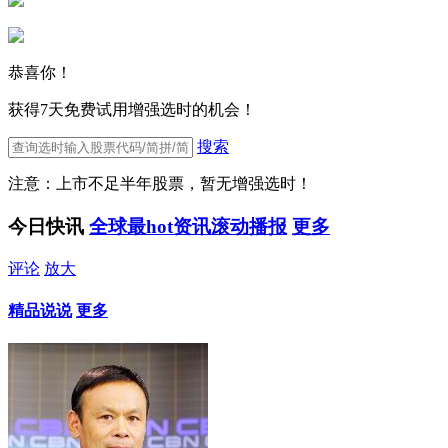
恭喜你！
获得7天免费试用增强选时的机会！
搜索
注意：上市不足半年股票，暂无增强选时！
今日快讯
全球最hot资讯滚动播报
更多
评论
放大
精品说说
更多