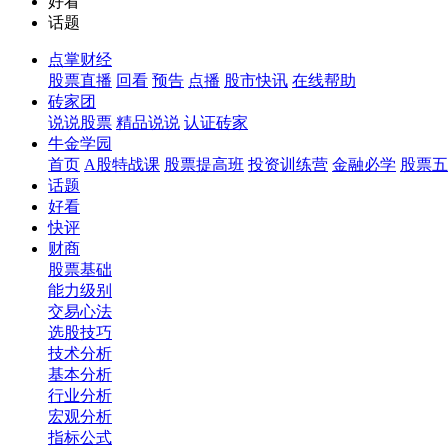
好看
话题
点掌财经
股票直播
回看
预告
点播
股市快讯
在线帮助
砖家团
说说股票
精品说说
认证砖家
牛金学园
首页
A股特战课
股票提高班
投资训练营
金融必学
股票五
话题
好看
快评
财商
股票基础
能力级别
交易心法
选股技巧
技术分析
基本分析
行业分析
宏观分析
指标公式