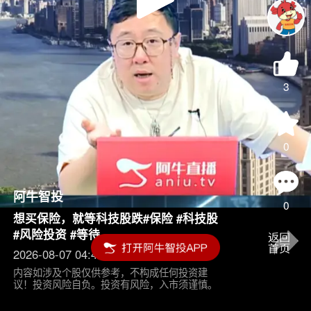
Play
Video
3
0
阿牛智投
0
想买保险，就等科技股跌#保险 #科技股
#风险投资 #等待
2026-08-07 04:45
内容如涉及个股仅供参考，不构成任何投资建
议！投资风险自负。投资有风险，入市须谨慎。