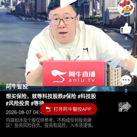
Play
Video
4
0
阿牛智投
0
想买保险，就等科技股跌#保险 #科技股
#风险投资 #等待
2026-08-07 04:45
内容如涉及个股仅供参考，不构成任何投资建
议！投资风险自负。投资有风险，入市须谨慎。