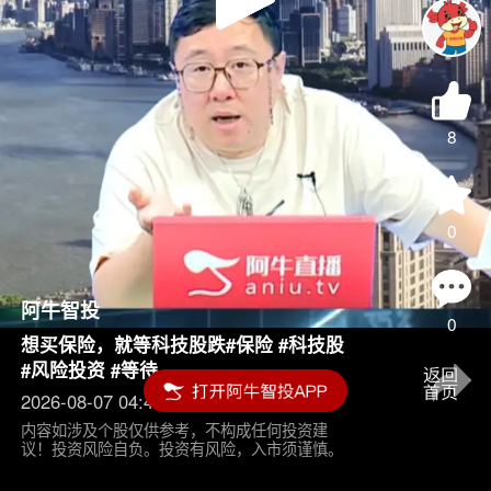
Play
Video
8
0
阿牛智投
0
想买保险，就等科技股跌#保险 #科技股
#风险投资 #等待
2026-08-07 04:45
内容如涉及个股仅供参考，不构成任何投资建
议！投资风险自负。投资有风险，入市须谨慎。