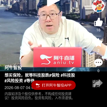
Play
Video
16
2
阿牛智投
0
想买保险，就等科技股跌#保险 #科技股
#风险投资 #等待
2026-08-07 04:45
内容如涉及个股仅供参考，不构成任何投资建
议！投资风险自负。投资有风险，入市须谨慎。