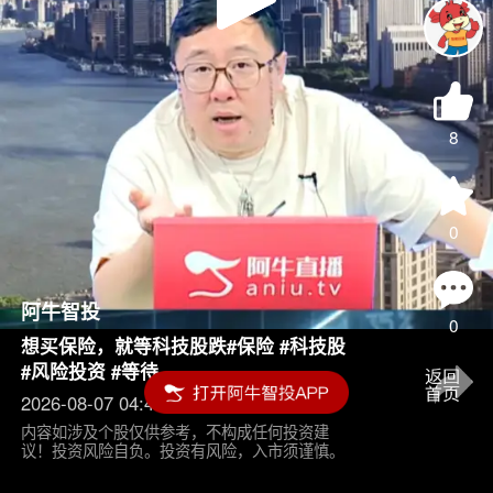
Play
Video
8
0
阿牛智投
0
想买保险，就等科技股跌#保险 #科技股
#风险投资 #等待
2026-08-07 04:45
内容如涉及个股仅供参考，不构成任何投资建
议！投资风险自负。投资有风险，入市须谨慎。