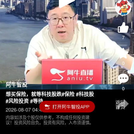
Play
Video
7
0
阿牛智投
0
想买保险，就等科技股跌#保险 #科技股
#风险投资 #等待
2026-08-07 04:45
内容如涉及个股仅供参考，不构成任何投资建
议！投资风险自负。投资有风险，入市须谨慎。