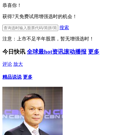
恭喜你！
获得7天免费试用增强选时的机会！
搜索
注意：上市不足半年股票，暂无增强选时！
今日快讯
全球最hot资讯滚动播报
更多
评论
放大
精品说说
更多