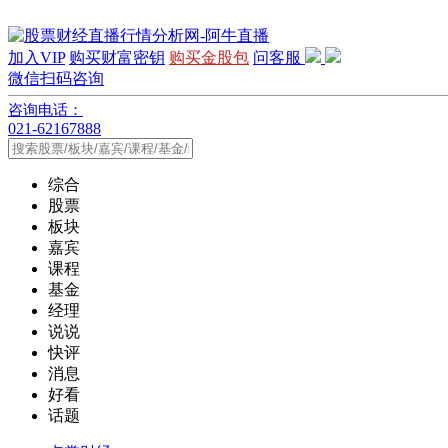
加入VIP
购买财富密钥
购买金股包
问客服
微信扫码咨询
咨询电话：
021-62167888
综合
股票
板块
嘉宾
课程
基金
经理
说说
快评
消息
好看
话题