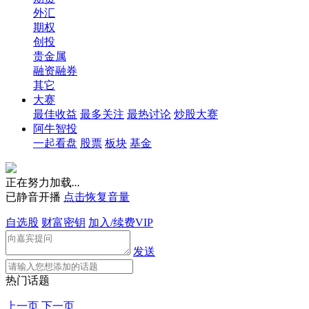
外汇
期权
创投
贵金属
融资融券
其它
大赛
最佳收益
最多关注
最热讨论
炒股大赛
阿牛智投
一起看盘
股票
板块
基金
正在努力加载
.
.
.
已静音开播
点击恢复音量
自选股
财富密钥
加入/续费VIP
发送
热门话题
上一页
下一页