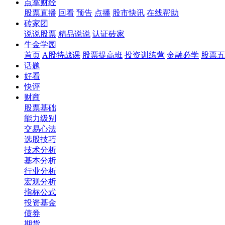
点掌财经
股票直播
回看
预告
点播
股市快讯
在线帮助
砖家团
说说股票
精品说说
认证砖家
牛金学园
首页
A股特战课
股票提高班
投资训练营
金融必学
股票五
话题
好看
快评
财商
股票基础
能力级别
交易心法
选股技巧
技术分析
基本分析
行业分析
宏观分析
指标公式
投资基金
债券
期货