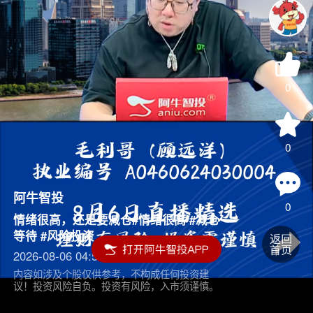
0
0
阿牛智投
0
情绪很高，还是要减仓#情绪很高 #减仓
等待 #风险投资
2026-08-06 04:55
内容如涉及个股仅供参考，不构成任何投资建
议！投资风险自负。投资有风险，入市须谨慎。