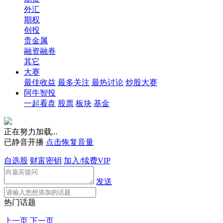
外汇
期权
创投
贵金属
融资融券
其它
大赛
最佳收益
最多关注
最热讨论
炒股大赛
阿牛智投
一起看盘
股票
板块
基金
正在努力加载
.
.
.
已静音开播
点击恢复音量
自选股
财富密钥
加入/续费VIP
发送
热门话题
上一页
下一页