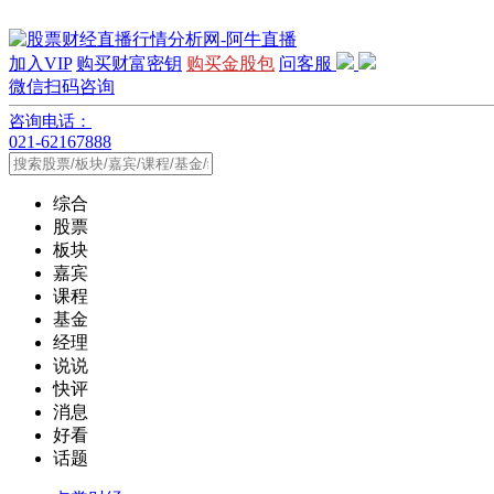
加入VIP
购买财富密钥
购买金股包
问客服
微信扫码咨询
咨询电话：
021-62167888
综合
股票
板块
嘉宾
课程
基金
经理
说说
快评
消息
好看
话题