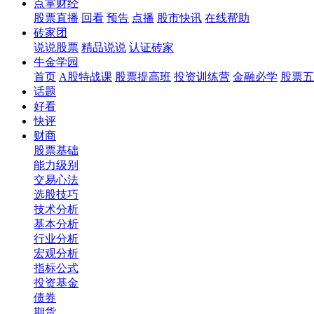
点掌财经
股票直播
回看
预告
点播
股市快讯
在线帮助
砖家团
说说股票
精品说说
认证砖家
牛金学园
首页
A股特战课
股票提高班
投资训练营
金融必学
股票五
话题
好看
快评
财商
股票基础
能力级别
交易心法
选股技巧
技术分析
基本分析
行业分析
宏观分析
指标公式
投资基金
债券
期货