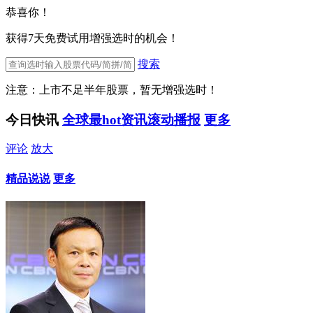
恭喜你！
获得7天免费试用增强选时的机会！
搜索
注意：上市不足半年股票，暂无增强选时！
今日快讯
全球最hot资讯滚动播报
更多
评论
放大
精品说说
更多