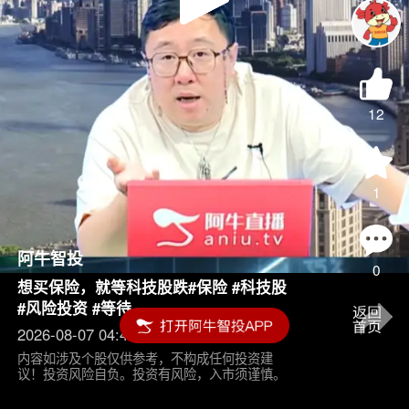
Play
Video
12
1
阿牛智投
0
想买保险，就等科技股跌#保险 #科技股
#风险投资 #等待
2026-08-07 04:45
内容如涉及个股仅供参考，不构成任何投资建
议！投资风险自负。投资有风险，入市须谨慎。