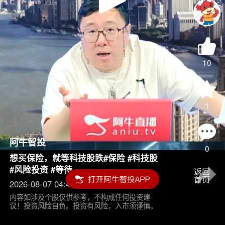
Play
Video
10
1
阿牛智投
0
想买保险，就等科技股跌#保险 #科技股
#风险投资 #等待
2026-08-07 04:45
内容如涉及个股仅供参考，不构成任何投资建
议！投资风险自负。投资有风险，入市须谨慎。