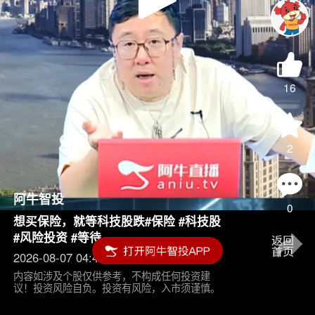
Play
Video
16
2
阿牛智投
0
想买保险，就等科技股跌#保险 #科技股
#风险投资 #等待
2026-08-07 04:45
内容如涉及个股仅供参考，不构成任何投资建
议！投资风险自负。投资有风险，入市须谨慎。