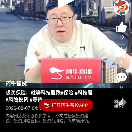
Play
Video
10
1
阿牛智投
0
想买保险，就等科技股跌#保险 #科技股
#风险投资 #等待
2026-08-07 04:45
内容如涉及个股仅供参考，不构成任何投资建
议！投资风险自负。投资有风险，入市须谨慎。