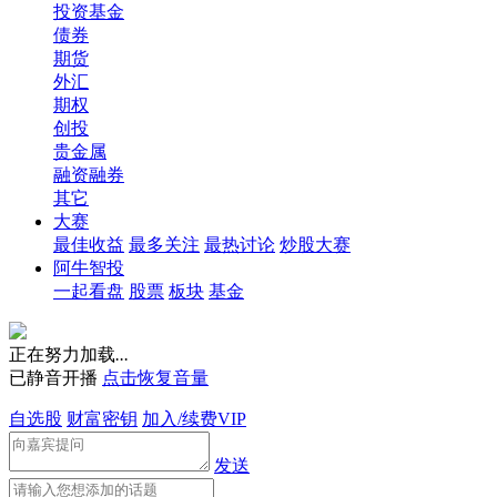
投资基金
债券
期货
外汇
期权
创投
贵金属
融资融券
其它
大赛
最佳收益
最多关注
最热讨论
炒股大赛
阿牛智投
一起看盘
股票
板块
基金
正在努力加载
.
.
.
已静音开播
点击恢复音量
自选股
财富密钥
加入/续费VIP
发送