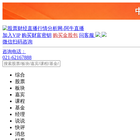
加入VIP
购买财富密钥
购买金股包
问客服
微信扫码咨询
咨询电话：
021-62167888
综合
股票
板块
嘉宾
课程
基金
经理
说说
快评
消息