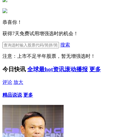
恭喜你！
获得7天免费试用增强选时的机会！
搜索
注意：上市不足半年股票，暂无增强选时！
今日快讯
全球最hot资讯滚动播报
更多
评论
放大
精品说说
更多