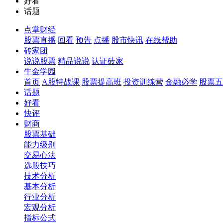
好看
话题
点掌财经
股票直播
回看
预告
点播
股市快讯
在线帮助
砖家团
说说股票
精品说说
认证砖家
牛金学园
首页
A股特战课
股票提高班
投资训练营
金融必学
股票五
话题
好看
快评
财商
股票基础
能力级别
交易心法
选股技巧
技术分析
基本分析
行业分析
宏观分析
指标公式