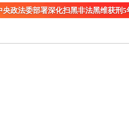
中央政法委部署深化扫黑
非法黑维获刑5