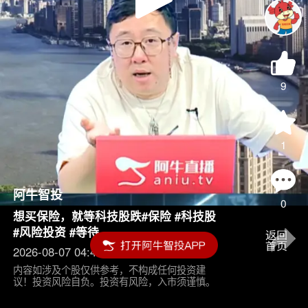
Play
Video
9
1
阿牛智投
0
想买保险，就等科技股跌#保险 #科技股
#风险投资 #等待
2026-08-07 04:45
内容如涉及个股仅供参考，不构成任何投资建
议！投资风险自负。投资有风险，入市须谨慎。