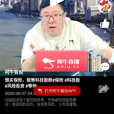
Play
Video
4
0
阿牛智投
0
想买保险，就等科技股跌#保险 #科技股
#风险投资 #等待
2026-08-07 04:45
内容如涉及个股仅供参考，不构成任何投资建
议！投资风险自负。投资有风险，入市须谨慎。