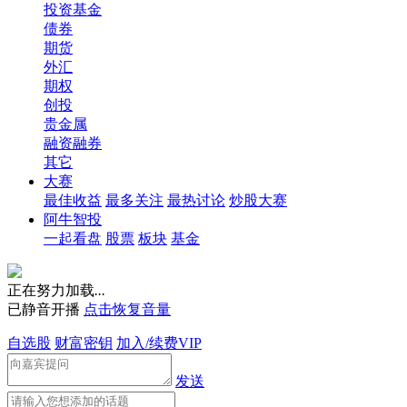
投资基金
债券
期货
外汇
期权
创投
贵金属
融资融券
其它
大赛
最佳收益
最多关注
最热讨论
炒股大赛
阿牛智投
一起看盘
股票
板块
基金
正在努力加载
.
.
.
已静音开播
点击恢复音量
自选股
财富密钥
加入/续费VIP
发送