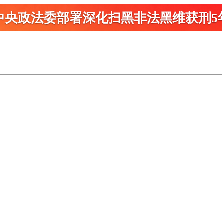
中央政法委部署深化扫黑
非法黑维获刑5