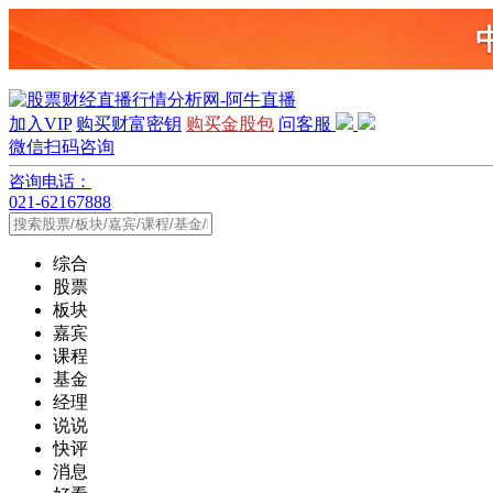
加入VIP
购买财富密钥
购买金股包
问客服
微信扫码咨询
咨询电话：
021-62167888
综合
股票
板块
嘉宾
课程
基金
经理
说说
快评
消息