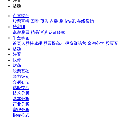
好看
话题
点掌财经
股票直播
回看
预告
点播
股市快讯
在线帮助
砖家团
说说股票
精品说说
认证砖家
牛金学园
首页
A股特战课
股票提高班
投资训练营
金融必学
股票五
话题
好看
快评
财商
股票基础
能力级别
交易心法
选股技巧
技术分析
基本分析
行业分析
宏观分析
指标公式