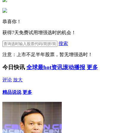
恭喜你！
获得7天免费试用增强选时的机会！
搜索
注意：上市不足半年股票，暂无增强选时！
今日快讯
全球最hot资讯滚动播报
更多
评论
放大
精品说说
更多