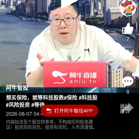
Play
Video
7
0
阿牛智投
0
想买保险，就等科技股跌#保险 #科技股
#风险投资 #等待
2026-08-07 04:45
内容如涉及个股仅供参考，不构成任何投资建
议！投资风险自负。投资有风险，入市须谨慎。