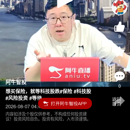
Play
Video
9
1
阿牛智投
0
想买保险，就等科技股跌#保险 #科技股
#风险投资 #等待
2026-08-07 04:45
内容如涉及个股仅供参考，不构成任何投资建
议！投资风险自负。投资有风险，入市须谨慎。