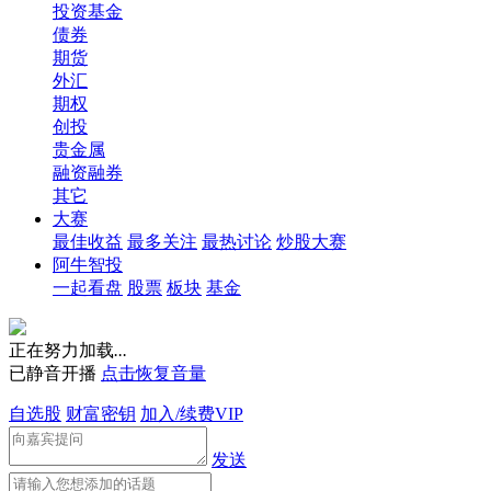
投资基金
债券
期货
外汇
期权
创投
贵金属
融资融券
其它
大赛
最佳收益
最多关注
最热讨论
炒股大赛
阿牛智投
一起看盘
股票
板块
基金
正在努力加载
.
.
.
已静音开播
点击恢复音量
自选股
财富密钥
加入/续费VIP
发送