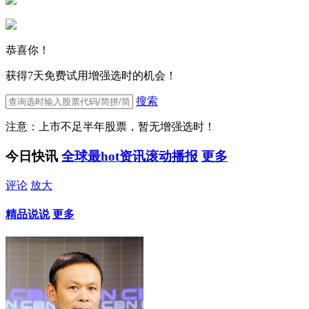
恭喜你！
获得7天免费试用增强选时的机会！
搜索
注意：上市不足半年股票，暂无增强选时！
今日快讯
全球最hot资讯滚动播报
更多
评论
放大
精品说说
更多