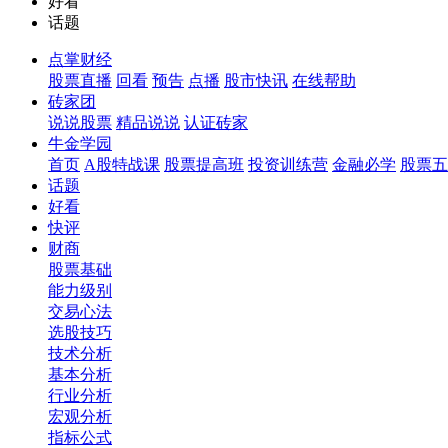
好看
话题
点掌财经
股票直播
回看
预告
点播
股市快讯
在线帮助
砖家团
说说股票
精品说说
认证砖家
牛金学园
首页
A股特战课
股票提高班
投资训练营
金融必学
股票五
话题
好看
快评
财商
股票基础
能力级别
交易心法
选股技巧
技术分析
基本分析
行业分析
宏观分析
指标公式