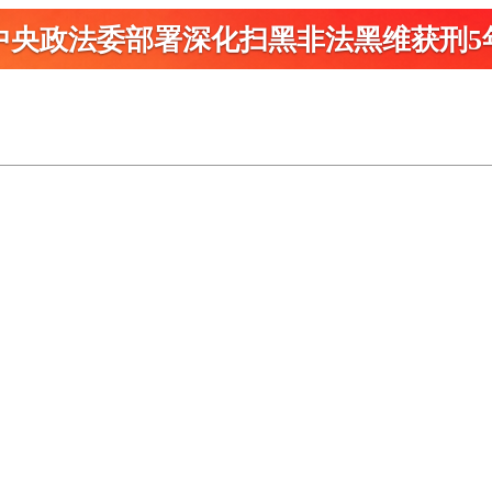
中央政法委部署深化扫黑
非法黑维获刑5