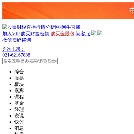
加入VIP
购买财富密钥
购买金股包
问客服
微信扫码咨询
咨询电话：
021-62167888
综合
股票
板块
嘉宾
课程
基金
经理
说说
快评
消息