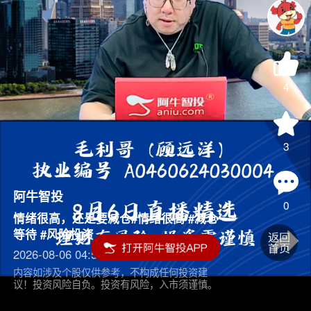
4
3
阿牛智投
0
情绪很高，还是要减仓#情绪很高 #减仓
等待 #风险投资
2026-08-06 04:55
内容如涉及个股仅供参考，不构成任何投资建
议！投资风险自负。投资有风险，入市须谨慎。