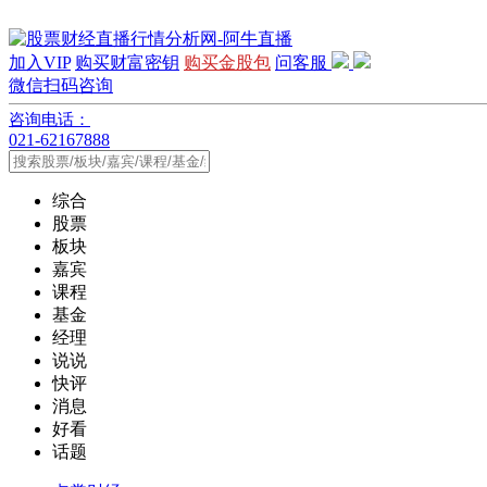
加入VIP
购买财富密钥
购买金股包
问客服
微信扫码咨询
咨询电话：
021-62167888
综合
股票
板块
嘉宾
课程
基金
经理
说说
快评
消息
好看
话题