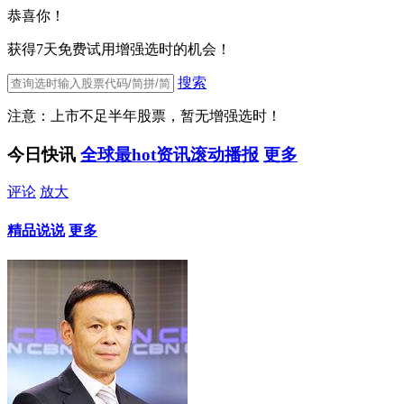
恭喜你！
获得7天免费试用增强选时的机会！
搜索
注意：上市不足半年股票，暂无增强选时！
今日快讯
全球最hot资讯滚动播报
更多
评论
放大
精品说说
更多