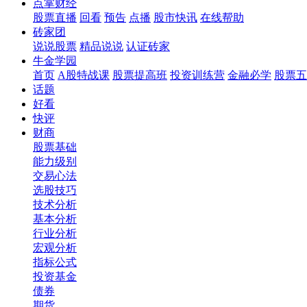
点掌财经
股票直播
回看
预告
点播
股市快讯
在线帮助
砖家团
说说股票
精品说说
认证砖家
牛金学园
首页
A股特战课
股票提高班
投资训练营
金融必学
股票五
话题
好看
快评
财商
股票基础
能力级别
交易心法
选股技巧
技术分析
基本分析
行业分析
宏观分析
指标公式
投资基金
债券
期货