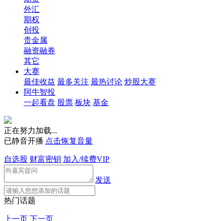
外汇
期权
创投
贵金属
融资融券
其它
大赛
最佳收益
最多关注
最热讨论
炒股大赛
阿牛智投
一起看盘
股票
板块
基金
正在努力加载
.
.
.
已静音开播
点击恢复音量
自选股
财富密钥
加入/续费VIP
发送
热门话题
上一页
下一页