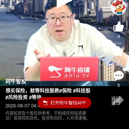
Play
Video
4
0
阿牛智投
0
想买保险，就等科技股跌#保险 #科技股
#风险投资 #等待
2026-08-07 04:45
内容如涉及个股仅供参考，不构成任何投资建
议！投资风险自负。投资有风险，入市须谨慎。