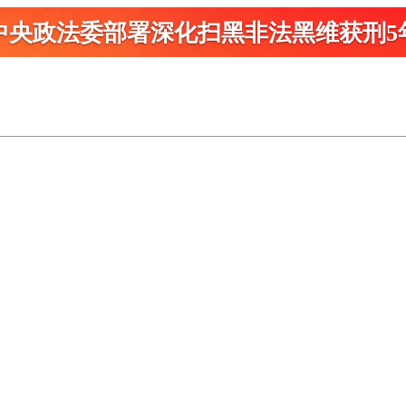
中央政法委部署深化扫黑
非法黑维获刑5