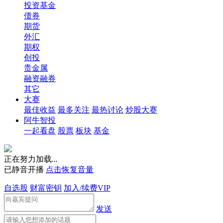
投资基金
债券
期货
外汇
期权
创投
贵金属
融资融券
其它
大赛
最佳收益
最多关注
最热讨论
炒股大赛
阿牛智投
一起看盘
股票
板块
基金
正在努力加载
.
.
.
已静音开播
点击恢复音量
自选股
财富密钥
加入/续费VIP
发送