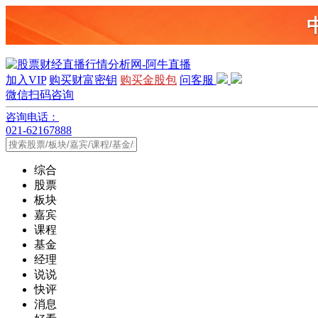
加入VIP
购买财富密钥
购买金股包
问客服
微信扫码咨询
咨询电话：
021-62167888
综合
股票
板块
嘉宾
课程
基金
经理
说说
快评
消息