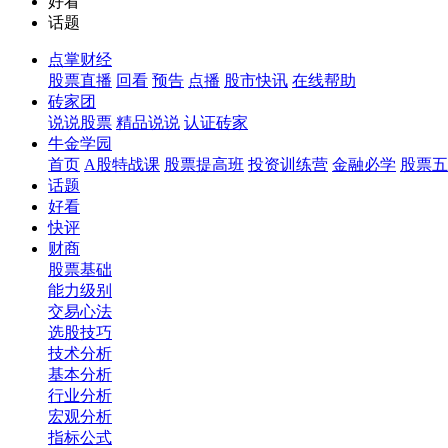
好看
话题
点掌财经
股票直播
回看
预告
点播
股市快讯
在线帮助
砖家团
说说股票
精品说说
认证砖家
牛金学园
首页
A股特战课
股票提高班
投资训练营
金融必学
股票五
话题
好看
快评
财商
股票基础
能力级别
交易心法
选股技巧
技术分析
基本分析
行业分析
宏观分析
指标公式