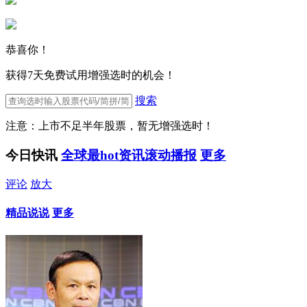
恭喜你！
获得7天免费试用增强选时的机会！
搜索
注意：上市不足半年股票，暂无增强选时！
今日快讯
全球最hot资讯滚动播报
更多
评论
放大
精品说说
更多