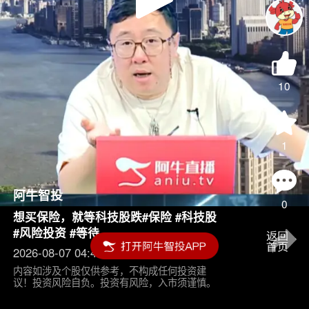
Play
Video
10
1
阿牛智投
0
想买保险，就等科技股跌#保险 #科技股
#风险投资 #等待
2026-08-07 04:45
内容如涉及个股仅供参考，不构成任何投资建
议！投资风险自负。投资有风险，入市须谨慎。