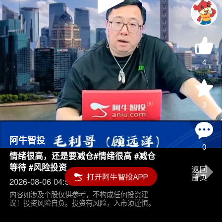
Play
Video
4
3
阿牛智投
0
情绪很高，还是要减仓#情绪很高 #减仓
等待 #风险投资
2026-08-06 04:55
内容如涉及个股仅供参考，不构成任何投资建
议！投资风险自负。投资有风险，入市须谨慎。