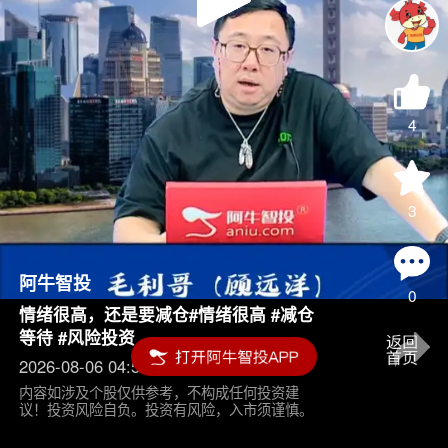
Play
Video
4
3
阿牛智投
0
情绪很高，还是要减仓#情绪很高 #减仓
等待 #风险投资
2026-08-06 04:55
内容如涉及个股仅供参考，不构成任何投资建
议！投资风险自负。投资有风险，入市须谨慎。