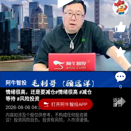
Play
Video
4
3
阿牛智投
0
情绪很高，还是要减仓#情绪很高 #减仓
等待 #风险投资
2026-08-06 04:55
内容如涉及个股仅供参考，不构成任何投资建
议！投资风险自负。投资有风险，入市须谨慎。