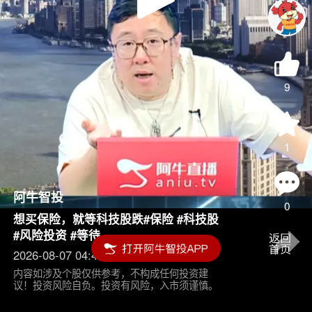
Play
Video
9
1
阿牛智投
0
想买保险，就等科技股跌#保险 #科技股
#风险投资 #等待
2026-08-07 04:45
内容如涉及个股仅供参考，不构成任何投资建
议！投资风险自负。投资有风险，入市须谨慎。