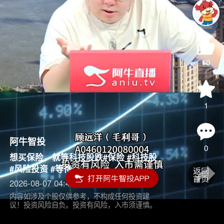
10
1
阿牛智投
0
想买保险，就等科技股跌#保险 #科技股
#风险投资 #等待
2026-08-07 04:45
内容如涉及个股仅供参考，不构成任何投资建
议！投资风险自负。投资有风险，入市须谨慎。