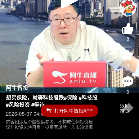
Play
Video
8
0
阿牛智投
0
想买保险，就等科技股跌#保险 #科技股
#风险投资 #等待
2026-08-07 04:45
内容如涉及个股仅供参考，不构成任何投资建
议！投资风险自负。投资有风险，入市须谨慎。