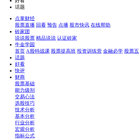
好看
话题
点掌财经
股票直播
回看
预告
点播
股市快讯
在线帮助
砖家团
说说股票
精品说说
认证砖家
牛金学园
首页
A股特战课
股票提高班
投资训练营
金融必学
股票五
话题
好看
快评
财商
股票基础
能力级别
交易心法
选股技巧
技术分析
基本分析
行业分析
宏观分析
指标公式