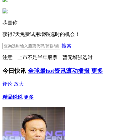
恭喜你！
获得7天免费试用增强选时的机会！
搜索
注意：上市不足半年股票，暂无增强选时！
今日快讯
全球最hot资讯滚动播报
更多
评论
放大
精品说说
更多