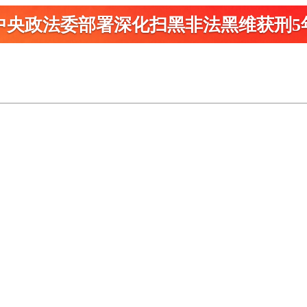
中央政法委部署深化扫黑
非法黑维获刑5