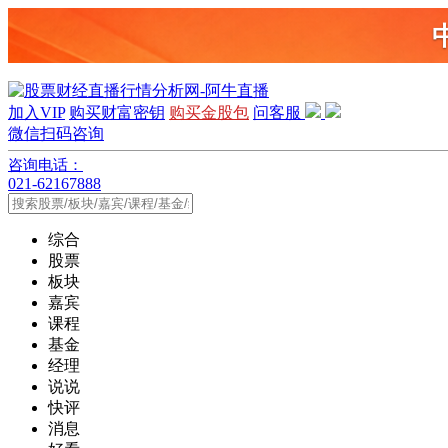
加入VIP
购买财富密钥
购买金股包
问客服
微信扫码咨询
咨询电话：
021-62167888
综合
股票
板块
嘉宾
课程
基金
经理
说说
快评
消息