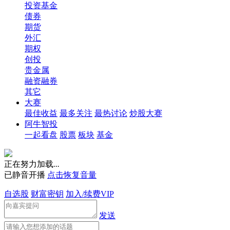
投资基金
债券
期货
外汇
期权
创投
贵金属
融资融券
其它
大赛
最佳收益
最多关注
最热讨论
炒股大赛
阿牛智投
一起看盘
股票
板块
基金
正在努力加载
.
.
.
已静音开播
点击恢复音量
自选股
财富密钥
加入/续费VIP
发送