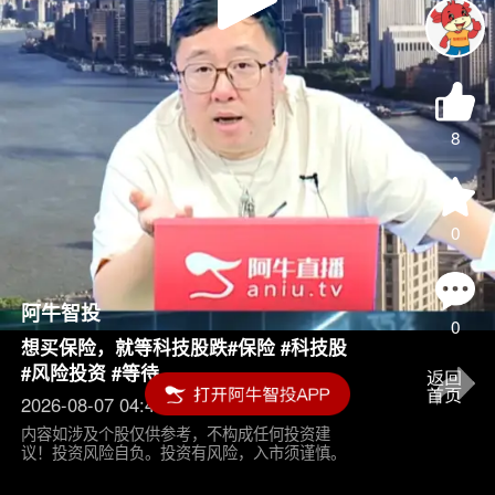
Play
Video
8
0
阿牛智投
0
想买保险，就等科技股跌#保险 #科技股
#风险投资 #等待
2026-08-07 04:45
内容如涉及个股仅供参考，不构成任何投资建
议！投资风险自负。投资有风险，入市须谨慎。