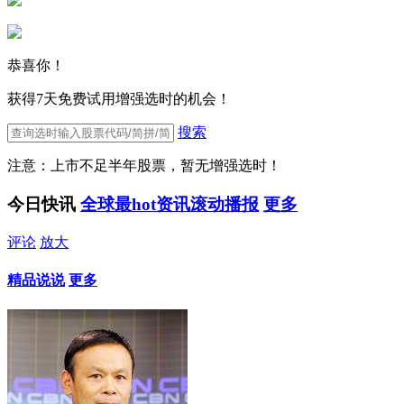
恭喜你！
获得7天免费试用增强选时的机会！
搜索
注意：上市不足半年股票，暂无增强选时！
今日快讯
全球最hot资讯滚动播报
更多
评论
放大
精品说说
更多