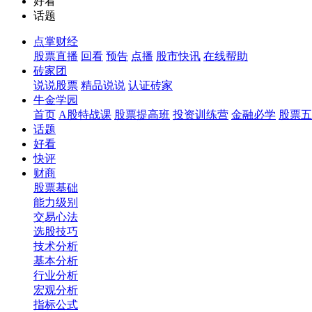
好看
话题
点掌财经
股票直播
回看
预告
点播
股市快讯
在线帮助
砖家团
说说股票
精品说说
认证砖家
牛金学园
首页
A股特战课
股票提高班
投资训练营
金融必学
股票五
话题
好看
快评
财商
股票基础
能力级别
交易心法
选股技巧
技术分析
基本分析
行业分析
宏观分析
指标公式