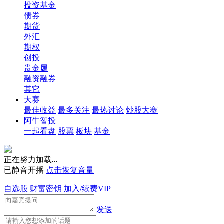
投资基金
债券
期货
外汇
期权
创投
贵金属
融资融券
其它
大赛
最佳收益
最多关注
最热讨论
炒股大赛
阿牛智投
一起看盘
股票
板块
基金
正在努力加载
.
.
.
已静音开播
点击恢复音量
自选股
财富密钥
加入/续费VIP
发送