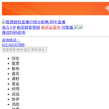
加入VIP
购买财富密钥
购买金股包
问客服
微信扫码咨询
咨询电话：
021-62167888
综合
股票
板块
嘉宾
课程
基金
经理
说说
快评
消息