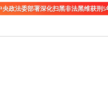
中央政法委部署深化扫黑
非法黑维获刑5