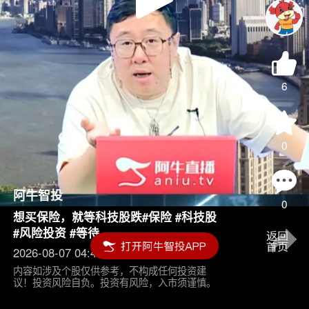
Play
Video
6
0
阿牛智投
0
想买保险，就等科技股跌#保险 #科技股
#风险投资 #等待
2026-08-07 04:45
内容如涉及个股仅供参考，不构成任何投资建
议！投资风险自负。投资有风险，入市须谨慎。