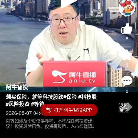
Play
Video
8
0
阿牛智投
0
想买保险，就等科技股跌#保险 #科技股
#风险投资 #等待
2026-08-07 04:45
内容如涉及个股仅供参考，不构成任何投资建
议！投资风险自负。投资有风险，入市须谨慎。