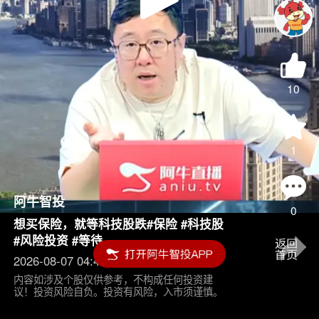
Play
Video
10
1
阿牛智投
0
想买保险，就等科技股跌#保险 #科技股
#风险投资 #等待
2026-08-07 04:45
内容如涉及个股仅供参考，不构成任何投资建
议！投资风险自负。投资有风险，入市须谨慎。