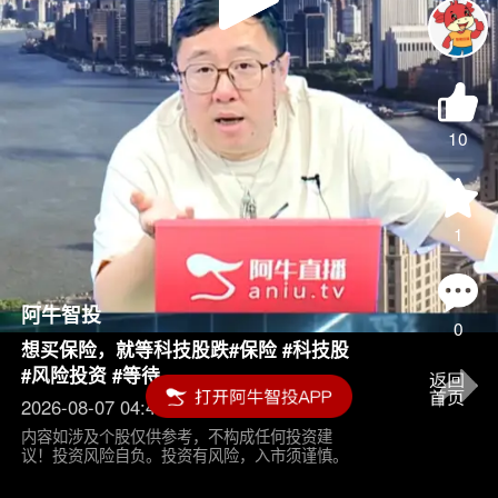
Play
Video
10
1
阿牛智投
0
想买保险，就等科技股跌#保险 #科技股
#风险投资 #等待
2026-08-07 04:45
内容如涉及个股仅供参考，不构成任何投资建
议！投资风险自负。投资有风险，入市须谨慎。