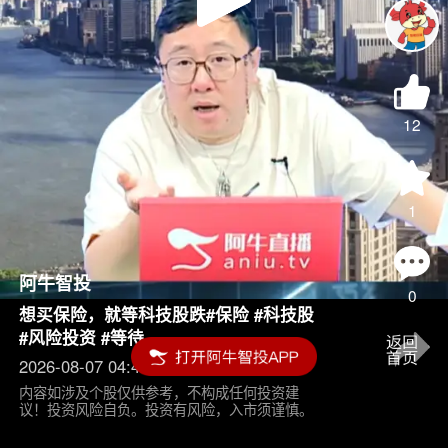
Play
Video
12
1
阿牛智投
0
想买保险，就等科技股跌#保险 #科技股
#风险投资 #等待
2026-08-07 04:45
内容如涉及个股仅供参考，不构成任何投资建
议！投资风险自负。投资有风险，入市须谨慎。