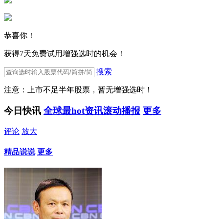
恭喜你！
获得7天免费试用增强选时的机会！
搜索
注意：上市不足半年股票，暂无增强选时！
今日快讯
全球最hot资讯滚动播报
更多
评论
放大
精品说说
更多