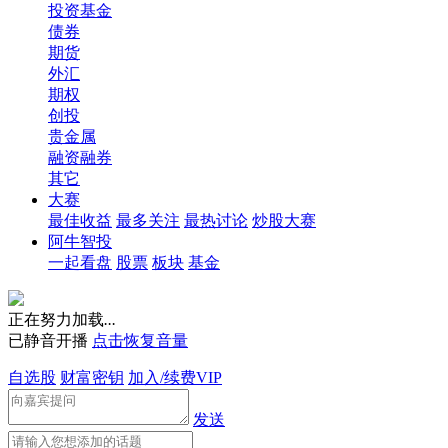
投资基金
债券
期货
外汇
期权
创投
贵金属
融资融券
其它
大赛
最佳收益
最多关注
最热讨论
炒股大赛
阿牛智投
一起看盘
股票
板块
基金
正在努力加载
.
.
.
已静音开播
点击恢复音量
自选股
财富密钥
加入/续费VIP
发送