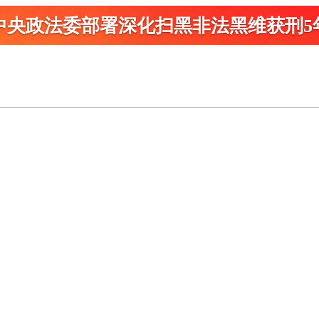
中央政法委部署深化扫黑
非法黑维获刑5