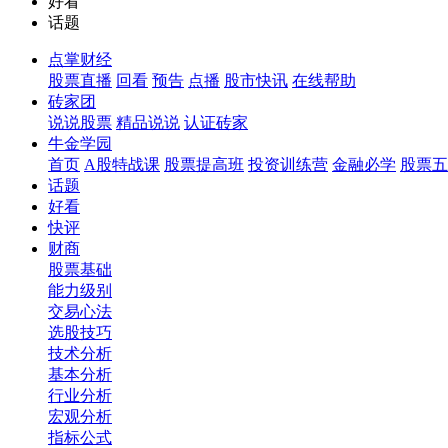
好看
话题
点掌财经
股票直播
回看
预告
点播
股市快讯
在线帮助
砖家团
说说股票
精品说说
认证砖家
牛金学园
首页
A股特战课
股票提高班
投资训练营
金融必学
股票五
话题
好看
快评
财商
股票基础
能力级别
交易心法
选股技巧
技术分析
基本分析
行业分析
宏观分析
指标公式