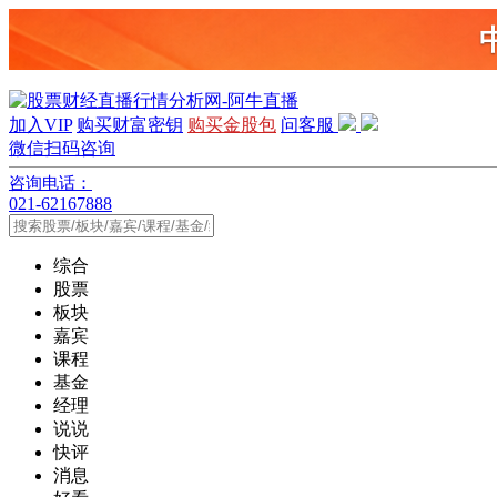
加入VIP
购买财富密钥
购买金股包
问客服
微信扫码咨询
咨询电话：
021-62167888
综合
股票
板块
嘉宾
课程
基金
经理
说说
快评
消息