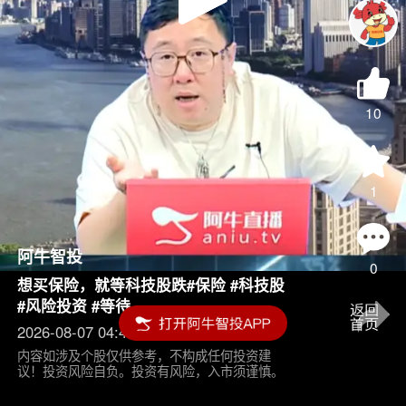
Play
Video
10
1
阿牛智投
0
想买保险，就等科技股跌#保险 #科技股
#风险投资 #等待
2026-08-07 04:45
内容如涉及个股仅供参考，不构成任何投资建
议！投资风险自负。投资有风险，入市须谨慎。