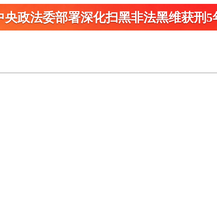
中央政法委部署深化扫黑
非法黑维获刑5