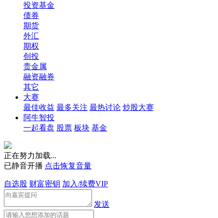
投资基金
债券
期货
外汇
期权
创投
贵金属
融资融券
其它
大赛
最佳收益
最多关注
最热讨论
炒股大赛
阿牛智投
一起看盘
股票
板块
基金
正在努力加载
.
.
.
已静音开播
点击恢复音量
自选股
财富密钥
加入/续费VIP
发送