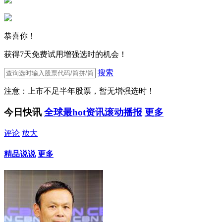
恭喜你！
获得7天免费试用增强选时的机会！
搜索
注意：上市不足半年股票，暂无增强选时！
今日快讯
全球最hot资讯滚动播报
更多
评论
放大
精品说说
更多