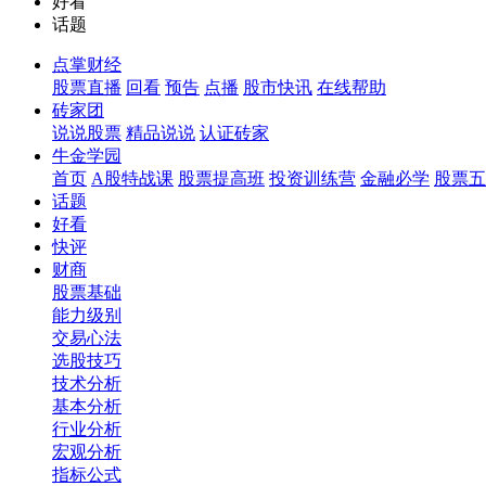
好看
话题
点掌财经
股票直播
回看
预告
点播
股市快讯
在线帮助
砖家团
说说股票
精品说说
认证砖家
牛金学园
首页
A股特战课
股票提高班
投资训练营
金融必学
股票五
话题
好看
快评
财商
股票基础
能力级别
交易心法
选股技巧
技术分析
基本分析
行业分析
宏观分析
指标公式