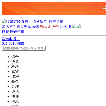
加入VIP
购买财富密钥
购买金股包
问客服
微信扫码咨询
咨询电话：
021-62167888
综合
股票
板块
嘉宾
课程
基金
经理
说说
快评
消息