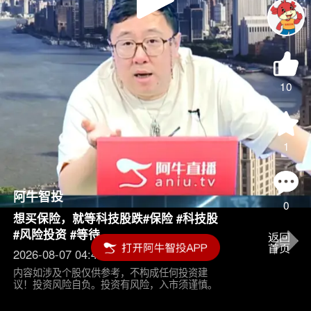
Play
Video
10
1
阿牛智投
0
想买保险，就等科技股跌#保险 #科技股
#风险投资 #等待
2026-08-07 04:45
内容如涉及个股仅供参考，不构成任何投资建
议！投资风险自负。投资有风险，入市须谨慎。