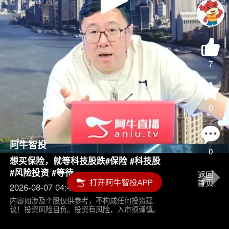
Play
Video
7
0
阿牛智投
0
想买保险，就等科技股跌#保险 #科技股
#风险投资 #等待
2026-08-07 04:45
内容如涉及个股仅供参考，不构成任何投资建
议！投资风险自负。投资有风险，入市须谨慎。