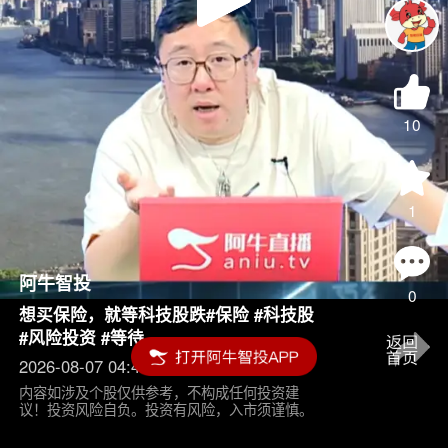
Play
Video
10
1
阿牛智投
0
想买保险，就等科技股跌#保险 #科技股
#风险投资 #等待
2026-08-07 04:45
内容如涉及个股仅供参考，不构成任何投资建
议！投资风险自负。投资有风险，入市须谨慎。