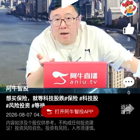
Play
Video
8
0
阿牛智投
0
想买保险，就等科技股跌#保险 #科技股
#风险投资 #等待
2026-08-07 04:45
内容如涉及个股仅供参考，不构成任何投资建
议！投资风险自负。投资有风险，入市须谨慎。