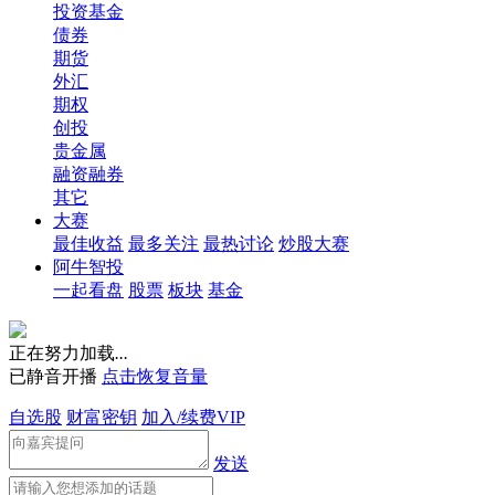
投资基金
债券
期货
外汇
期权
创投
贵金属
融资融券
其它
大赛
最佳收益
最多关注
最热讨论
炒股大赛
阿牛智投
一起看盘
股票
板块
基金
正在努力加载
.
.
.
已静音开播
点击恢复音量
自选股
财富密钥
加入/续费VIP
发送