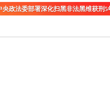
中央政法委部署深化扫黑
非法黑维获刑5