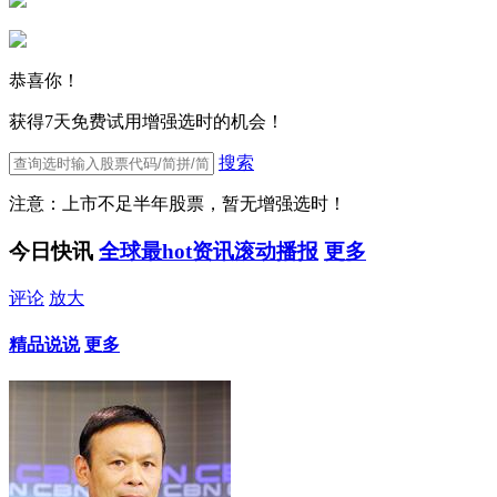
恭喜你！
获得7天免费试用增强选时的机会！
搜索
注意：上市不足半年股票，暂无增强选时！
今日快讯
全球最hot资讯滚动播报
更多
评论
放大
精品说说
更多