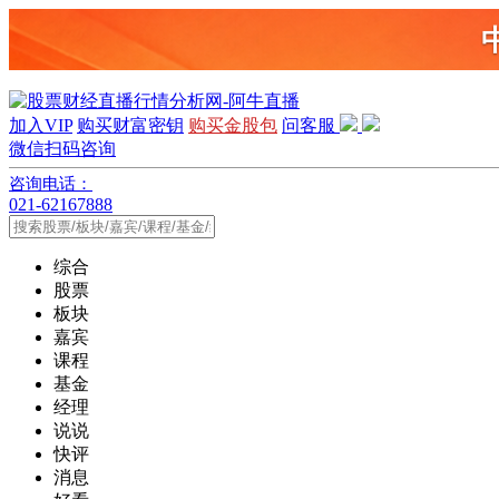
加入VIP
购买财富密钥
购买金股包
问客服
微信扫码咨询
咨询电话：
021-62167888
综合
股票
板块
嘉宾
课程
基金
经理
说说
快评
消息