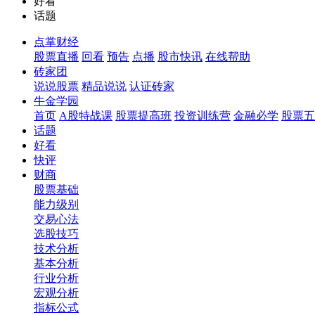
好看
话题
点掌财经
股票直播
回看
预告
点播
股市快讯
在线帮助
砖家团
说说股票
精品说说
认证砖家
牛金学园
首页
A股特战课
股票提高班
投资训练营
金融必学
股票五
话题
好看
快评
财商
股票基础
能力级别
交易心法
选股技巧
技术分析
基本分析
行业分析
宏观分析
指标公式